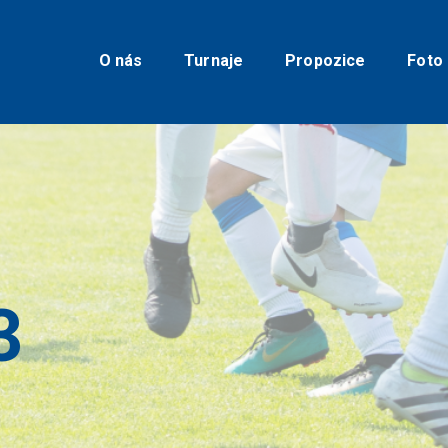
O nás
Turnaje
O nás
Turnaje
Propozice
Foto
Propozice
Foto
Video
Kontakty
3