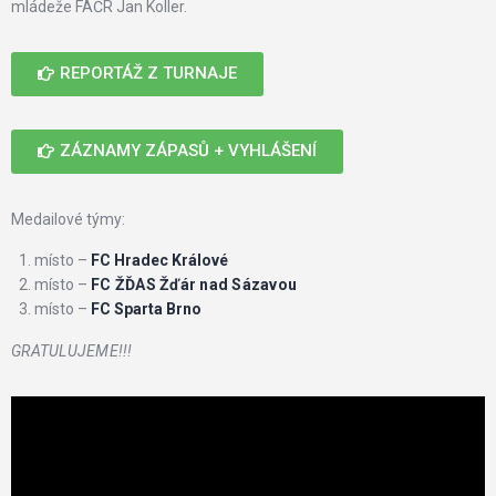
mládeže FAČR Jan Koller.
REPORTÁŽ Z TURNAJE
ZÁZNAMY ZÁPASŮ + VYHLÁŠENÍ
Medailové týmy:
místo –
FC Hradec Králové
místo –
FC ŽĎAS Žďár nad Sázavou
místo –
FC Sparta Brno
GRATULUJEME!!!