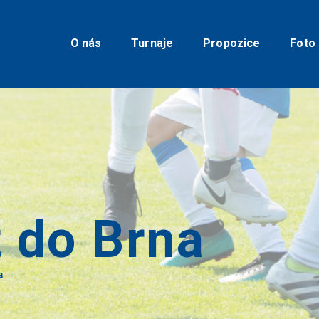
O nás
Turnaje
O nás
Turnaje
Propozice
Foto
Propozice
Foto
Video
Kontakty
t do Brna
a