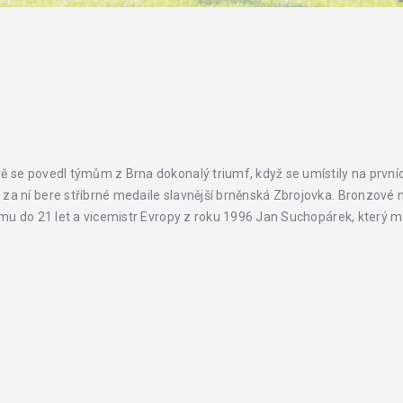
ě se povedl týmům z Brna dokonalý triumf, když se umístily na prvn
a ní bere stříbrné medaile slavnější brněnská Zbrojovka. Bronzové me
ýmu do 21 let a vicemistr Evropy z roku 1996 Jan Suchopárek, který mo