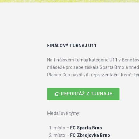
FINÁLOVÝ TURNAJ U11
Na finálovém turnaji kategorie U11 v Benešov
mládeže pro sebe získala Sparta Brno a hned z
Planeo Cup navštívil i reprezentační trenér t
REPORTÁŽ Z TURNAJE
Medailové týmy:
místo –
FC Sparta Brno
místo –
FC Zbrojovka Brno