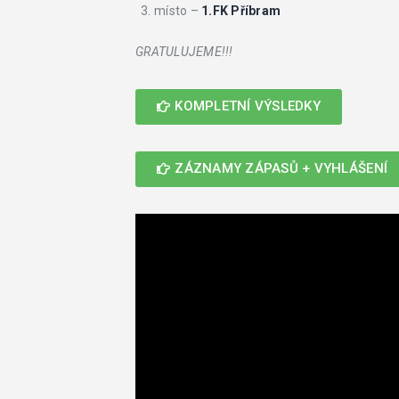
místo –
1.FK Příbram
GRATULUJEME!!!
KOMPLETNÍ VÝSLEDKY
ZÁZNAMY ZÁPASŮ + VYHLÁŠENÍ