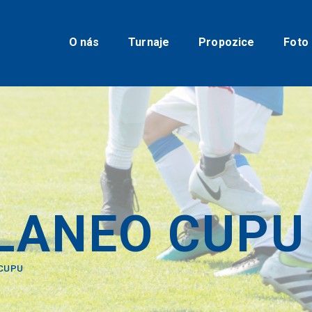
O nás
Turnaje
O nás
Turnaje
Propozice
Foto
Propozice
Foto
Video
Kontakty
LANEO CUPU
 CUPU