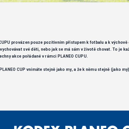
CUPU provázen pouze pozitivním přístupem k fotbalu a k výchově d
ychovávat své děti, nebo jak se má sám v životě chovat. To je 
všechny akce pořádané v rámci PLANEO CUPU.
PLANEO CUP vnímáte stejně jako my, a že k němu stejně (jako my) 