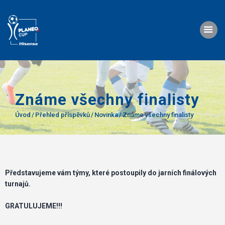
O nás
Známe všechny finalisty
Turnaje
Úvod
Přehled příspěvků
Novinka
Známe všechny finalisty
Propozice
Foto
Video
Představujeme vám týmy, které postoupily do jarních finálových
Kontakty
turnajů.
GRATULUJEME!!!